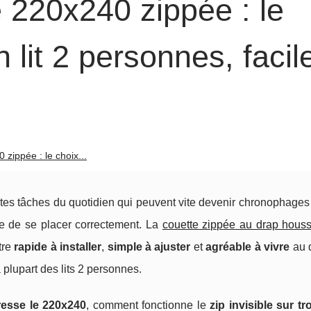
 220x240 zippée : le
 lit 2 personnes, facil
zippée : le choix...
tites tâches du quotidien qui peuvent vite devenir chronophage
e de se placer correctement. La
couette zippée au drap hous
tre
rapide à installer
,
simple à ajuster
et
agréable à vivre
au q
 plupart des lits 2 personnes.
resse le 220x240
, comment fonctionne le
zip invisible sur tr