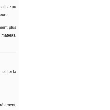
aliste ou
eure.
ment plus
e matelas,
plifier la
rètement,