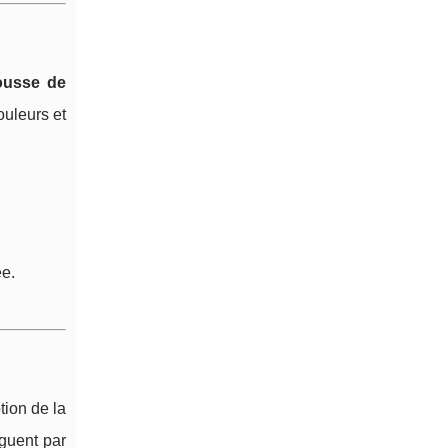
ousse de
ouleurs et
e.
tion de la
nguent par