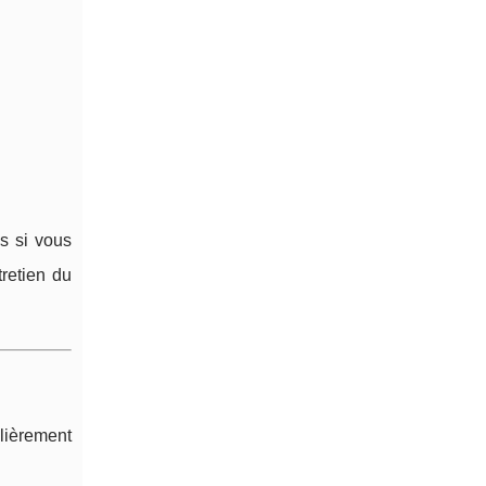
us si vous
tretien du
ulièrement