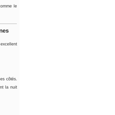
e comme le
nnes
 excellent
les côtés.
t la nuit