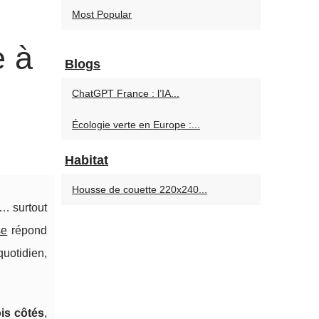
Most Popular
e à
Blogs
ChatGPT France : l’IA...
Écologie verte en Europe :...
Habitat
Housse de couette 220x240...
s… surtout
se
répond
uotidien,
ois côtés
,