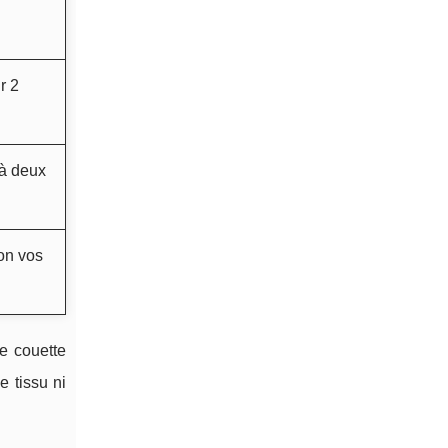
r 2
 à deux
on vos
e couette
e tissu ni